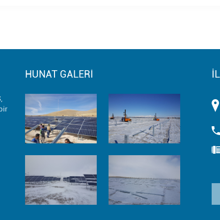
HUNAT GALERİ
İ
,
ir