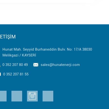
LETİŞİM
Hunat Mah. Seyyid Burhaneddin Bulv. No: 17/A 38030
Melikgazi / KAYSERİ
0 352 207 80 49
sales@hunatenerji.com
0 352 207 81 55