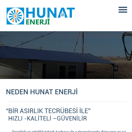
NEDEN HUNAT ENERJİ
“BİR ASIRLIK TECRÜBESİ İLE”
HIZLI -KALİTELİ –GÜVENİLİR
Disiplinli ve nitelikli teknik kadrosu ile çalışmalarında dünyanın en iyi