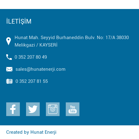
İLETİŞİM
Hunat Mah. Seyyid Burhaneddin Bulv. No: 17/A 38030
Melikgazi / KAYSERİ
0 352 207 80 49
sales@hunatenerji.com
0 352 207 81 55
Created by
Hunat Enerji