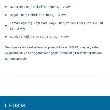
Özkardeş Enerji Elektrik Üretim A.Ş. - 2 MW
Başak Enerji Elektrik Üretim A.Ş. - 3 MW
Kamanlıoğlu İnş. Yapı Malz. Hayv. Enerji ve Yen. Enerji San. Tic. Ltd.
Şti. - 2 MW
Aziziye Enerji Üretim San. Tic. A.Ş. - 4 MW
Devreye alınan santrallerin projelendirilmesi, TEDAŞ onayları, saha
uygulamaları ve son aşama olan geçici kabulleri şirketimiz tarafından
tamamlanmıştır.
İLETİŞİM