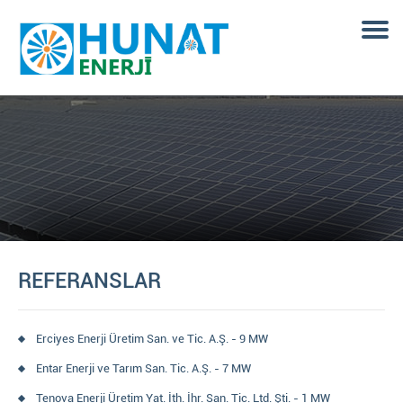
REFERANSLAR
Erciyes Enerji Üretim San. ve Tic. A.Ş. - 9 MW
Entar Enerji ve Tarım San. Tic. A.Ş. - 7 MW
Tenova Enerji Üretim Yat. İth. İhr. San. Tic. Ltd. Şti. - 1 MW