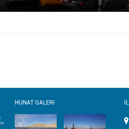
HUNAT GALERİ
İ
,
ir